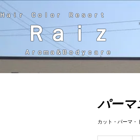
Ｈａｉｒ Ｃｏｌｏｒ Ｒｅｓｏｒｔ
Ｒａｉｚ
Ａｒｏｍａ＆Ｂｏｄｙｃａｒｅ
パーマ
カット・パーマ・
12,1