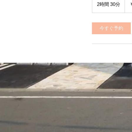
円
2時間 30分
2
時
間
3
今すぐ予約
0
分