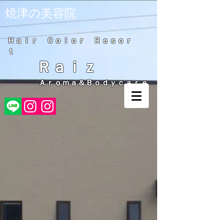
​焼津の美容院
Ｈａｉｒ Ｃｏｌｏｒ Ｒｅｓｏｒ
ｔ
Ｒａｉｚ
Ａｒｏｍａ＆Ｂｏｄｙｃａｒｅ