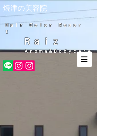
​焼津の美容院
Ｈａｉｒ Ｃｏｌｏｒ Ｒｅｓｏｒ
ｔ
Ｒａｉｚ
Ａｒｏｍａ＆Ｂｏｄｙｃａｒｅ