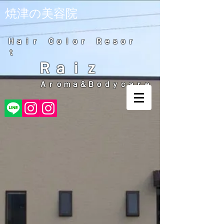
​焼津の美容院
Ｈａｉｒ Ｃｏｌｏｒ Ｒｅｓｏｒ
ｔ
Ｒａｉｚ
Ａｒｏｍａ＆Ｂｏｄｙｃａｒｅ