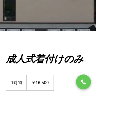
成人式着付けのみ
16,500
円
1時間
1
￥16,500
時
今すぐ予約